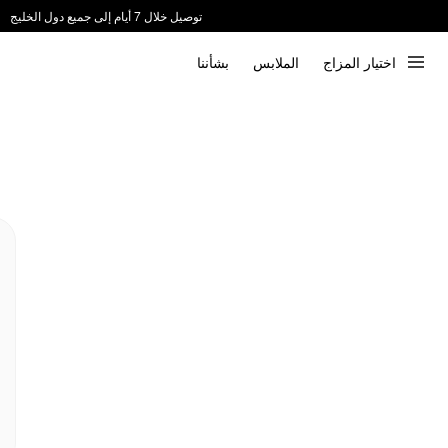
توصيل خلال 7 أيام إلى جميع دول الخليج
ندعم الدفع عند الاستلام 📦
اختيار المزاج
الملابس
بشأننا