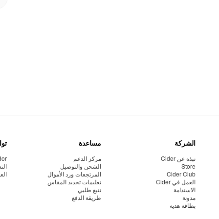
الشركة
مساعدة
توا
نبذة عن Cider
مركز الدعم
dor
Store
الشحن والتوصيل
الت
Cider Club
المرتجعات ورد الأموال
الع
العمل في Cider
تعليمات تحديد المقاس
الاستدامة
تتبع طلبي
مدونة
طريقة الدفع
بطاقة هدية