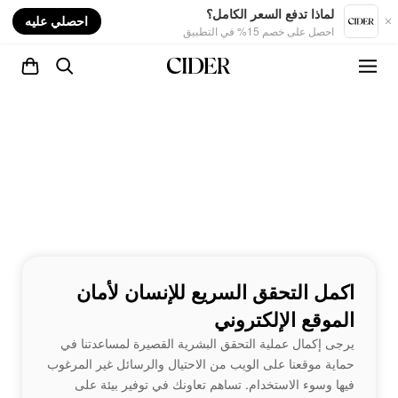
nt
لماذا تدفع السعر الكامل؟
احصلي عليه
احصل على خصم 15% في التطبيق
اكمل التحقق السريع للإنسان لأمان
الموقع الإلكتروني
يرجى إكمال عملية التحقق البشرية القصيرة لمساعدتنا في
حماية موقعنا على الويب من الاحتيال والرسائل غير المرغوب
فيها وسوء الاستخدام. تساهم تعاونك في توفير بيئة على