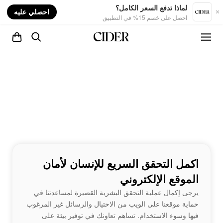
nt
لماذا تدفع السعر الكامل؟
احصلي عليه
احصل على خصم 15% في التطبيق
اكمل التحقق السريع للإنسان لأمان
الموقع الإلكتروني
يرجى إكمال عملية التحقق البشرية القصيرة لمساعدتنا في
حماية موقعنا على الويب من الاحتيال والرسائل غير المرغوب
فيها وسوء الاستخدام. تساهم تعاونك في توفير بيئة على