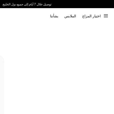
توصيل خلال 7 أيام إلى جميع دول الخليج
ندعم الدفع عند الاستلام 📦
اختيار المزاج
الملابس
بشأننا