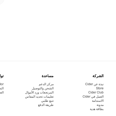
الشركة
مساعدة
توا
نبذة عن Cider
مركز الدعم
dor
Store
الشحن والتوصيل
الت
Cider Club
المرتجعات ورد الأموال
الع
العمل في Cider
تعليمات تحديد المقاس
الاستدامة
تتبع طلبي
مدونة
طريقة الدفع
بطاقة هدية