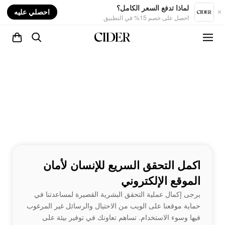
nt
لماذا تدفع السعر الكامل؟
احصلي عليه
احصل على خصم 15% في التطبيق
اكمل التحقق السريع للإنسان لأمان
الموقع الإلكتروني
يرجى إكمال عملية التحقق البشرية القصيرة لمساعدتنا في
حماية موقعنا على الويب من الاحتيال والرسائل غير المرغوب
فيها وسوء الاستخدام. تساهم تعاونك في توفير بيئة على