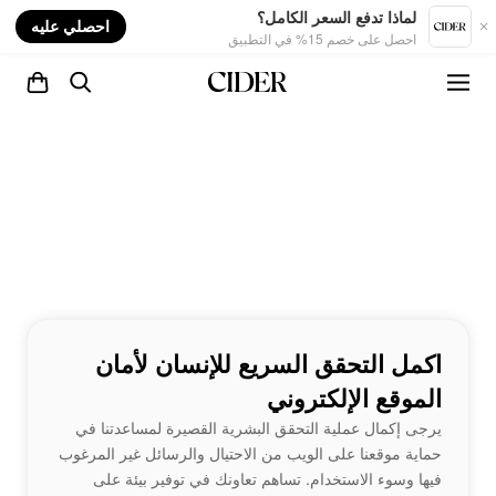
nt
لماذا تدفع السعر الكامل؟
احصلي عليه
احصل على خصم 15% في التطبيق
اكمل التحقق السريع للإنسان لأمان
الموقع الإلكتروني
يرجى إكمال عملية التحقق البشرية القصيرة لمساعدتنا في
حماية موقعنا على الويب من الاحتيال والرسائل غير المرغوب
فيها وسوء الاستخدام. تساهم تعاونك في توفير بيئة على