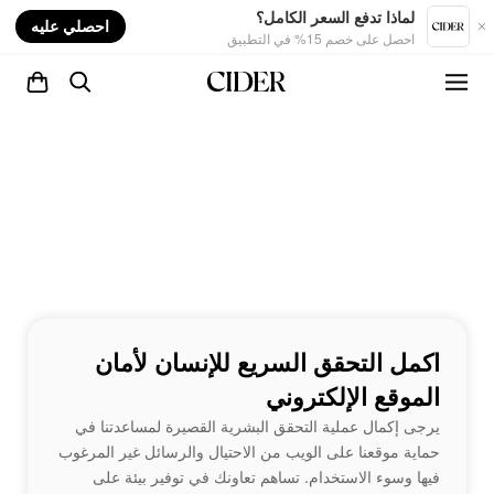
nt
لماذا تدفع السعر الكامل؟
احصلي عليه
احصل على خصم 15% في التطبيق
اكمل التحقق السريع للإنسان لأمان
الموقع الإلكتروني
يرجى إكمال عملية التحقق البشرية القصيرة لمساعدتنا في
حماية موقعنا على الويب من الاحتيال والرسائل غير المرغوب
فيها وسوء الاستخدام. تساهم تعاونك في توفير بيئة على