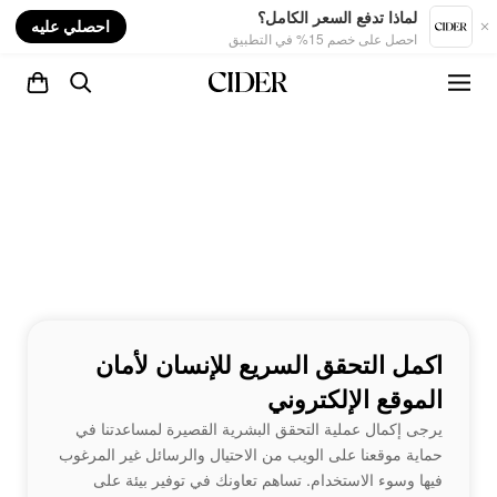
nt
لماذا تدفع السعر الكامل؟
احصلي عليه
احصل على خصم 15% في التطبيق
اكمل التحقق السريع للإنسان لأمان
الموقع الإلكتروني
يرجى إكمال عملية التحقق البشرية القصيرة لمساعدتنا في
حماية موقعنا على الويب من الاحتيال والرسائل غير المرغوب
فيها وسوء الاستخدام. تساهم تعاونك في توفير بيئة على