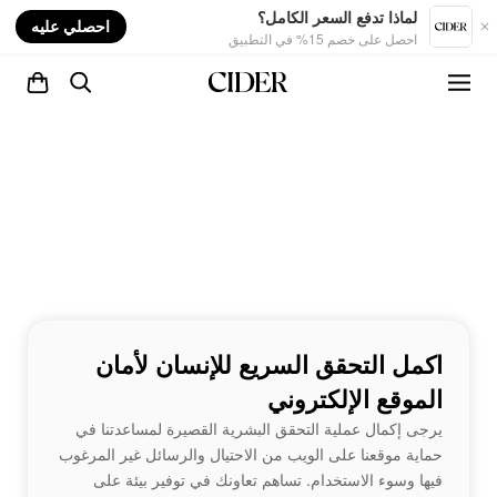
nt
لماذا تدفع السعر الكامل؟
احصلي عليه
احصل على خصم 15% في التطبيق
اكمل التحقق السريع للإنسان لأمان
الموقع الإلكتروني
يرجى إكمال عملية التحقق البشرية القصيرة لمساعدتنا في
حماية موقعنا على الويب من الاحتيال والرسائل غير المرغوب
فيها وسوء الاستخدام. تساهم تعاونك في توفير بيئة على