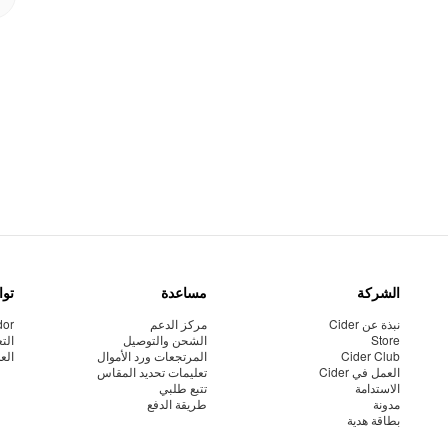
الشركة
مساعدة
توا
نبذة عن Cider
مركز الدعم
dor
Store
الشحن والتوصيل
الت
Cider Club
المرتجعات ورد الأموال
الع
العمل في Cider
تعليمات تحديد المقاس
الاستدامة
تتبع طلبي
مدونة
طريقة الدفع
بطاقة هدية