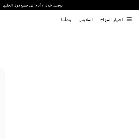
توصيل خلال 7 أيام إلى جميع دول الخليج
ندعم الدفع عند الاستلام 📦
اختيار المزاج
الملابس
بشأننا