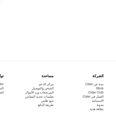
الشركة
مساعدة
توا
نبذة عن Cider
مركز الدعم
dor
Store
الشحن والتوصيل
الت
Cider Club
المرتجعات ورد الأموال
الع
العمل في Cider
تعليمات تحديد المقاس
الاستدامة
تتبع طلبي
مدونة
طريقة الدفع
بطاقة هدية