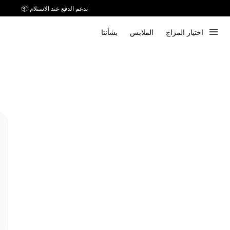
ندعم الدفع عند الاستلام 📦
اختيار المزاج
الملابس
بشأننا