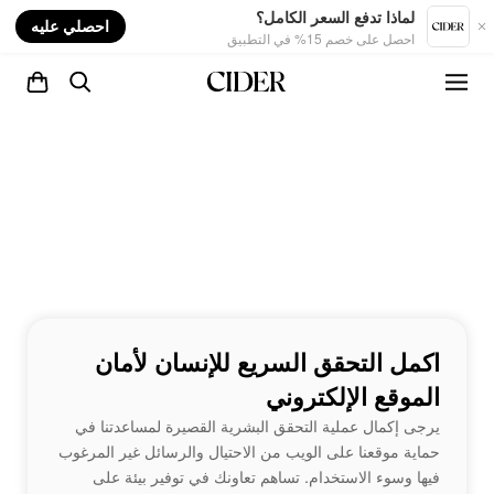
nt
لماذا تدفع السعر الكامل؟
احصلي عليه
احصل على خصم 15% في التطبيق
اكمل التحقق السريع للإنسان لأمان
الموقع الإلكتروني
يرجى إكمال عملية التحقق البشرية القصيرة لمساعدتنا في
حماية موقعنا على الويب من الاحتيال والرسائل غير المرغوب
فيها وسوء الاستخدام. تساهم تعاونك في توفير بيئة على