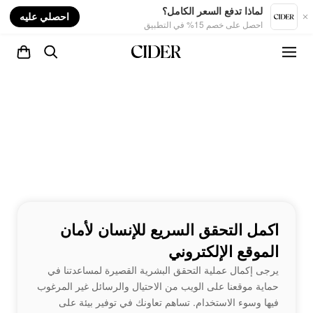
nt
لماذا تدفع السعر الكامل؟
احصلي عليه
احصل على خصم 15% في التطبيق
اكمل التحقق السريع للإنسان لأمان
الموقع الإلكتروني
يرجى إكمال عملية التحقق البشرية القصيرة لمساعدتنا في
حماية موقعنا على الويب من الاحتيال والرسائل غير المرغوب
فيها وسوء الاستخدام. تساهم تعاونك في توفير بيئة على