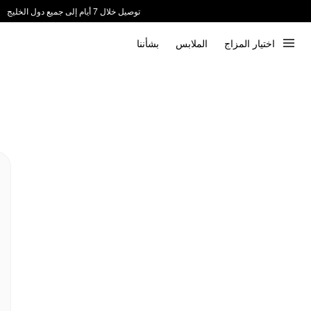
توصيل خلال 7 أيام إلى جميع دول الخليج
ندعم الدفع عند الاستلام 📦
اختيار المزاج
الملابس
بشأننا