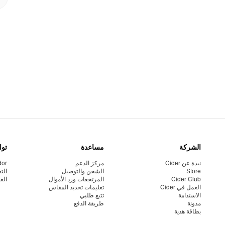
الشركة
مساعدة
توا
نبذة عن Cider
مركز الدعم
dor
Store
الشحن والتوصيل
الت
Cider Club
المرتجعات ورد الأموال
الع
العمل في Cider
تعليمات تحديد المقاس
الاستدامة
تتبع طلبي
مدونة
طريقة الدفع
بطاقة هدية