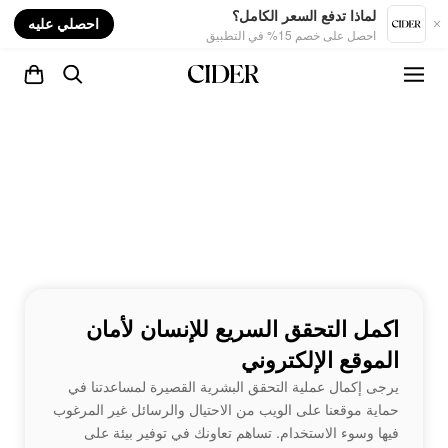
nt
لماذا تدفع السعر الكامل؟
احصلي عليه
احصل على خصم 15% في التطبيق
اكمل التحقق السريع للإنسان لأمان
الموقع الإلكتروني
يرجى إكمال عملية التحقق البشرية القصيرة لمساعدتنا في
حماية موقعنا على الويب من الاحتيال والرسائل غير المرغوب
فيها وسوء الاستخدام. تساهم تعاونك في توفير بيئة على