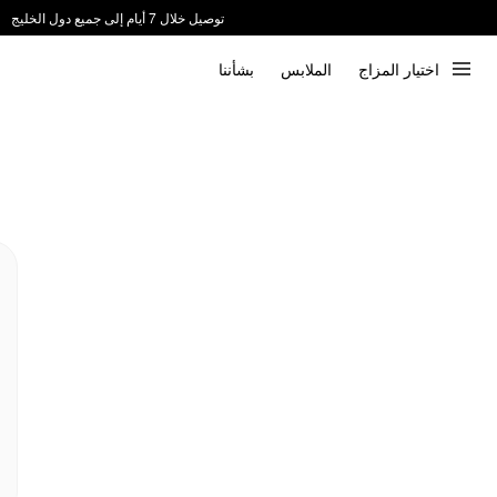
توصيل خلال 7 أيام إلى جميع دول الخليج
ندعم الدفع عند الاستلام 📦
اختيار المزاج
الملابس
بشأننا