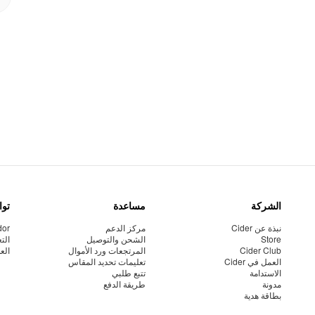
الشركة
مساعدة
توا
نبذة عن Cider
مركز الدعم
dor
Store
الشحن والتوصيل
الت
Cider Club
المرتجعات ورد الأموال
الع
العمل في Cider
تعليمات تحديد المقاس
الاستدامة
تتبع طلبي
مدونة
طريقة الدفع
بطاقة هدية