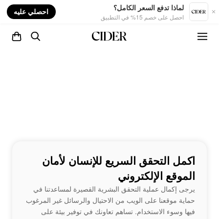
nt
لماذا تدفع السعر الكامل؟
احصلي عليه
احصل على خصم 15% في التطبيق
اكمل التحقق السريع للإنسان لأمان
الموقع الإلكتروني
يرجى إكمال عملية التحقق البشرية القصيرة لمساعدتنا في
حماية موقعنا على الويب من الاحتيال والرسائل غير المرغوب
فيها وسوء الاستخدام. تساهم تعاونك في توفير بيئة على