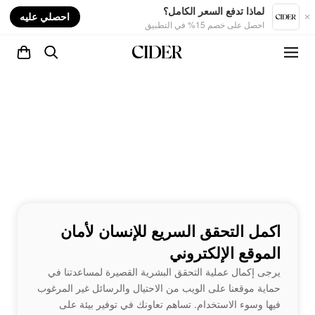
nt
لماذا تدفع السعر الكامل؟
احصلي عليه
احصل على خصم 15% في التطبيق
اكمل التحقق السريع للإنسان لأمان
الموقع الإلكتروني
يرجى إكمال عملية التحقق البشرية القصيرة لمساعدتنا في
حماية موقعنا على الويب من الاحتيال والرسائل غير المرغوب
فيها وسوء الاستخدام. تساهم تعاونك في توفير بيئة على