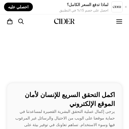
nt
لماذا تدفع السعر الكامل؟
احصلي عليه
احصل على خصم 15% في التطبيق
اكمل التحقق السريع للإنسان لأمان
الموقع الإلكتروني
يرجى إكمال عملية التحقق البشرية القصيرة لمساعدتنا في
حماية موقعنا على الويب من الاحتيال والرسائل غير المرغوب
فيها وسوء الاستخدام. تساهم تعاونك في توفير بيئة على