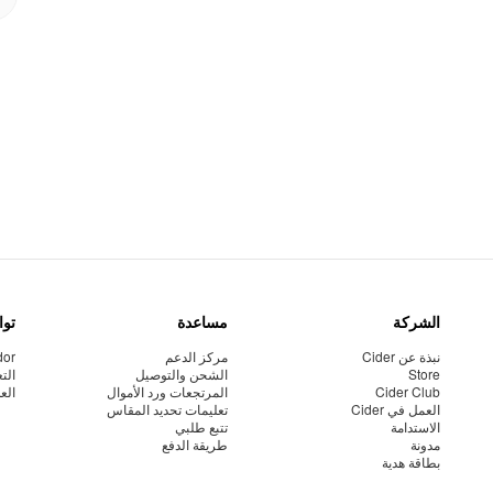
الشركة
مساعدة
توا
نبذة عن Cider
مركز الدعم
dor
Store
الشحن والتوصيل
الت
Cider Club
المرتجعات ورد الأموال
الع
العمل في Cider
تعليمات تحديد المقاس
الاستدامة
تتبع طلبي
مدونة
طريقة الدفع
بطاقة هدية