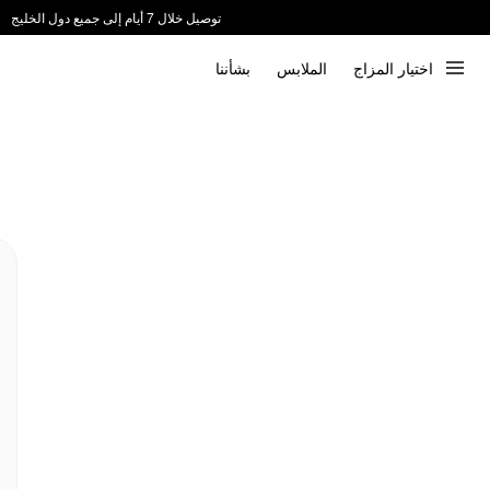
توصيل خلال 7 أيام إلى جميع دول الخليج
ندعم الدفع عند الاستلام 📦
اختيار المزاج
الملابس
بشأننا