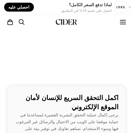
nt
لماذا تدفع السعر الكامل؟
احصلي عليه
احصل على خصم 15% في التطبيق
اكمل التحقق السريع للإنسان لأمان
الموقع الإلكتروني
يرجى إكمال عملية التحقق البشرية القصيرة لمساعدتنا في
حماية موقعنا على الويب من الاحتيال والرسائل غير المرغوب
فيها وسوء الاستخدام. تساهم تعاونك في توفير بيئة على