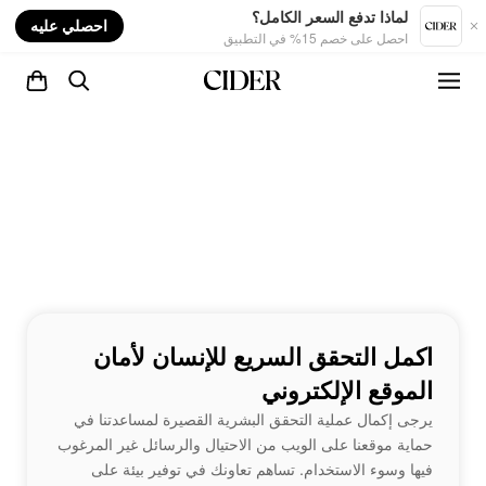
nt
لماذا تدفع السعر الكامل؟
احصلي عليه
احصل على خصم 15% في التطبيق
اكمل التحقق السريع للإنسان لأمان
الموقع الإلكتروني
يرجى إكمال عملية التحقق البشرية القصيرة لمساعدتنا في
حماية موقعنا على الويب من الاحتيال والرسائل غير المرغوب
فيها وسوء الاستخدام. تساهم تعاونك في توفير بيئة على