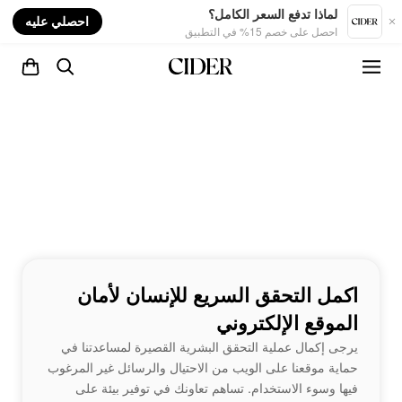
nt
لماذا تدفع السعر الكامل؟
احصلي عليه
احصل على خصم 15% في التطبيق
اكمل التحقق السريع للإنسان لأمان
الموقع الإلكتروني
يرجى إكمال عملية التحقق البشرية القصيرة لمساعدتنا في
حماية موقعنا على الويب من الاحتيال والرسائل غير المرغوب
فيها وسوء الاستخدام. تساهم تعاونك في توفير بيئة على