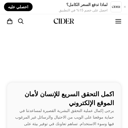
nt
لماذا تدفع السعر الكامل؟
احصلي عليه
احصل على خصم 15% في التطبيق
اكمل التحقق السريع للإنسان لأمان
الموقع الإلكتروني
يرجى إكمال عملية التحقق البشرية القصيرة لمساعدتنا في
حماية موقعنا على الويب من الاحتيال والرسائل غير المرغوب
فيها وسوء الاستخدام. تساهم تعاونك في توفير بيئة على