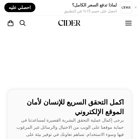
nt
لماذا تدفع السعر الكامل؟
احصلي عليه
احصل على خصم 15% في التطبيق
اكمل التحقق السريع للإنسان لأمان
الموقع الإلكتروني
يرجى إكمال عملية التحقق البشرية القصيرة لمساعدتنا في
حماية موقعنا على الويب من الاحتيال والرسائل غير المرغوب
فيها وسوء الاستخدام. تساهم تعاونك في توفير بيئة على