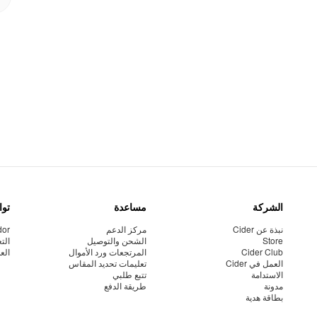
الشركة
مساعدة
توا
نبذة عن Cider
مركز الدعم
dor
Store
الشحن والتوصيل
الت
Cider Club
المرتجعات ورد الأموال
الع
العمل في Cider
تعليمات تحديد المقاس
الاستدامة
تتبع طلبي
مدونة
طريقة الدفع
بطاقة هدية