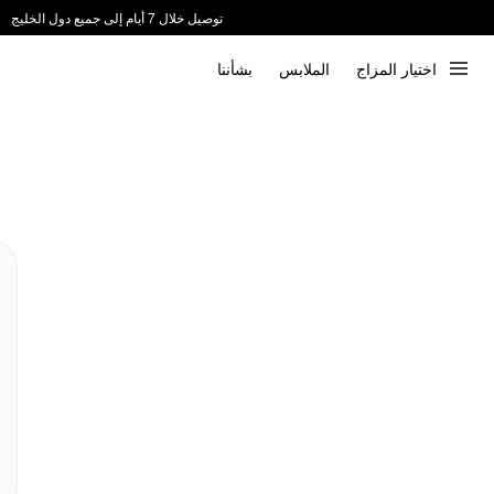
توصيل خلال 7 أيام إلى جميع دول الخليج
ندعم الدفع عند الاستلام 📦
اختيار المزاج
الملابس
بشأننا