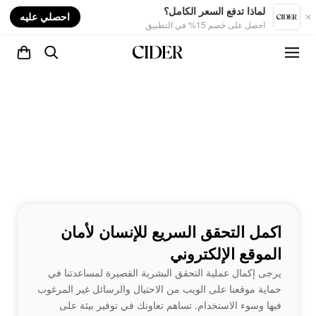
nt
لماذا تدفع السعر الكامل؟
احصلي عليه
احصل على خصم 15% في التطبيق
اكمل التحقق السريع للإنسان لأمان
الموقع الإلكتروني
يرجى إكمال عملية التحقق البشرية القصيرة لمساعدتنا في
حماية موقعنا على الويب من الاحتيال والرسائل غير المرغوب
فيها وسوء الاستخدام. تساهم تعاونك في توفير بيئة على