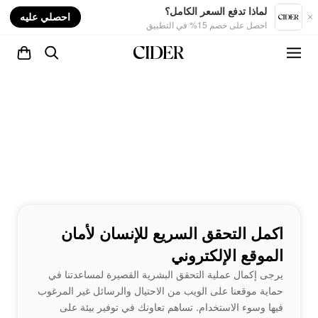
nt
لماذا تدفع السعر الكامل؟
احصلي عليه
احصل على خصم 15% في التطبيق
اكمل التحقق السريع للإنسان لأمان
الموقع الإلكتروني
يرجى إكمال عملية التحقق البشرية القصيرة لمساعدتنا في
حماية موقعنا على الويب من الاحتيال والرسائل غير المرغوب
فيها وسوء الاستخدام. تساهم تعاونك في توفير بيئة على