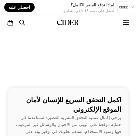
nt
لماذا تدفع السعر الكامل؟
احصلي عليه
احصل على خصم 15% في التطبيق
اكمل التحقق السريع للإنسان لأمان
الموقع الإلكتروني
يرجى إكمال عملية التحقق البشرية القصيرة لمساعدتنا في
حماية موقعنا على الويب من الاحتيال والرسائل غير المرغوب
فيها وسوء الاستخدام. تساهم تعاونك في توفير بيئة على