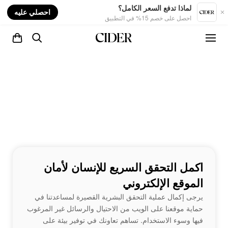
nt
لماذا تدفع السعر الكامل؟
احصلي عليه
احصل على خصم 15% في التطبيق
اكمل التحقق السريع للإنسان لأمان
الموقع الإلكتروني
يرجى إكمال عملية التحقق البشرية القصيرة لمساعدتنا في
حماية موقعنا على الويب من الاحتيال والرسائل غير المرغوب
فيها وسوء الاستخدام. تساهم تعاونك في توفير بيئة على