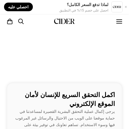
nt
لماذا تدفع السعر الكامل؟
احصلي عليه
احصل على خصم 15% في التطبيق
اكمل التحقق السريع للإنسان لأمان
الموقع الإلكتروني
يرجى إكمال عملية التحقق البشرية القصيرة لمساعدتنا في
حماية موقعنا على الويب من الاحتيال والرسائل غير المرغوب
فيها وسوء الاستخدام. تساهم تعاونك في توفير بيئة على