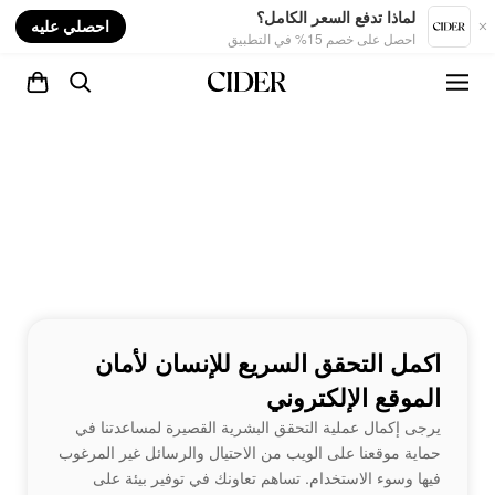
nt
لماذا تدفع السعر الكامل؟
احصلي عليه
احصل على خصم 15% في التطبيق
اكمل التحقق السريع للإنسان لأمان
الموقع الإلكتروني
يرجى إكمال عملية التحقق البشرية القصيرة لمساعدتنا في
حماية موقعنا على الويب من الاحتيال والرسائل غير المرغوب
فيها وسوء الاستخدام. تساهم تعاونك في توفير بيئة على