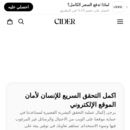
nt
لماذا تدفع السعر الكامل؟
احصلي عليه
احصل على خصم 15% في التطبيق
اكمل التحقق السريع للإنسان لأمان
الموقع الإلكتروني
يرجى إكمال عملية التحقق البشرية القصيرة لمساعدتنا في
حماية موقعنا على الويب من الاحتيال والرسائل غير المرغوب
فيها وسوء الاستخدام. تساهم تعاونك في توفير بيئة على