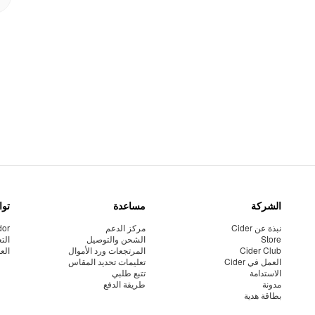
الشركة
مساعدة
توا
نبذة عن Cider
مركز الدعم
dor
Store
الشحن والتوصيل
الت
Cider Club
المرتجعات ورد الأموال
الع
العمل في Cider
تعليمات تحديد المقاس
الاستدامة
تتبع طلبي
مدونة
طريقة الدفع
بطاقة هدية