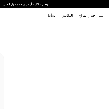
توصيل خلال 7 أيام إلى جميع دول الخليج
ندعم الدفع عند الاستلام 📦
اختيار المزاج
الملابس
بشأننا