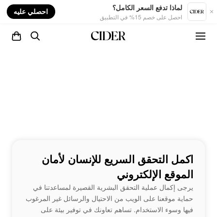
nt
لماذا تدفع السعر الكامل؟
احصلي عليه
احصل على خصم 15% في التطبيق
اكمل التحقق السريع للإنسان لأمان
الموقع الإلكتروني
يرجى إكمال عملية التحقق البشرية القصيرة لمساعدتنا في
حماية موقعنا على الويب من الاحتيال والرسائل غير المرغوب
فيها وسوء الاستخدام. تساهم تعاونك في توفير بيئة على