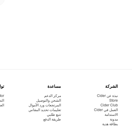
الشركة
مساعدة
توا
نبذة عن Cider
مركز الدعم
dor
Store
الشحن والتوصيل
الت
Cider Club
المرتجعات ورد الأموال
الع
العمل في Cider
تعليمات تحديد المقاس
الاستدامة
تتبع طلبي
مدونة
طريقة الدفع
بطاقة هدية