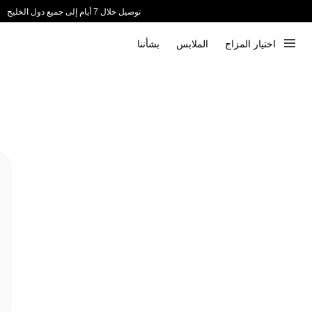
توصيل خلال 7 أيام إلى جميع دول الخليج
ندعم الدفع عند الاستلام 📦
اختيار المزاج
الملابس
بشأننا