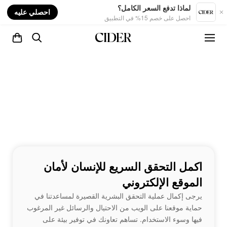
nt
لماذا تدفع السعر الكامل؟
احصلي عليه
احصل على خصم 15% في التطبيق
اكمل التحقق السريع للإنسان لأمان
الموقع الإلكتروني
يرجى إكمال عملية التحقق البشرية القصيرة لمساعدتنا في
حماية موقعنا على الويب من الاحتيال والرسائل غير المرغوب
فيها وسوء الاستخدام. تساهم تعاونك في توفير بيئة على