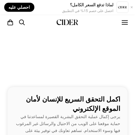
nt
لماذا تدفع السعر الكامل؟
احصلي عليه
احصل على خصم 15% في التطبيق
اكمل التحقق السريع للإنسان لأمان
الموقع الإلكتروني
يرجى إكمال عملية التحقق البشرية القصيرة لمساعدتنا في
حماية موقعنا على الويب من الاحتيال والرسائل غير المرغوب
فيها وسوء الاستخدام. تساهم تعاونك في توفير بيئة على