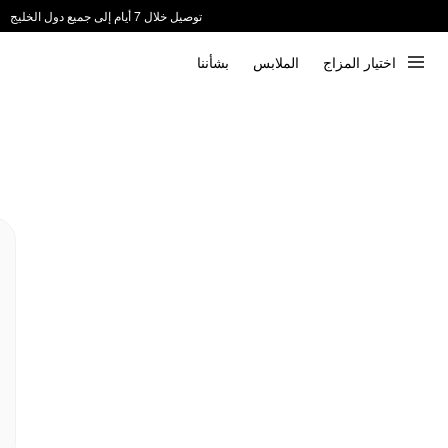
توصيل خلال 7 أيام إلى جميع دول الخليج
ندعم الدفع عند الاستلام 📦
اختيار المزاج
الملابس
بشأننا