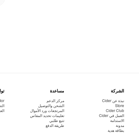
الشركة
مساعدة
توا
نبذة عن Cider
مركز الدعم
dor
Store
الشحن والتوصيل
الت
Cider Club
المرتجعات ورد الأموال
الع
العمل في Cider
تعليمات تحديد المقاس
الاستدامة
تتبع طلبي
مدونة
طريقة الدفع
بطاقة هدية