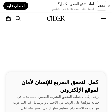
nt
لماذا تدفع السعر الكامل؟
احصلي عليه
احصل على خصم 15% في التطبيق
اكمل التحقق السريع للإنسان لأمان
الموقع الإلكتروني
يرجى إكمال عملية التحقق البشرية القصيرة لمساعدتنا في
حماية موقعنا على الويب من الاحتيال والرسائل غير المرغوب
فيها وسوء الاستخدام. تساهم تعاونك في توفير بيئة على