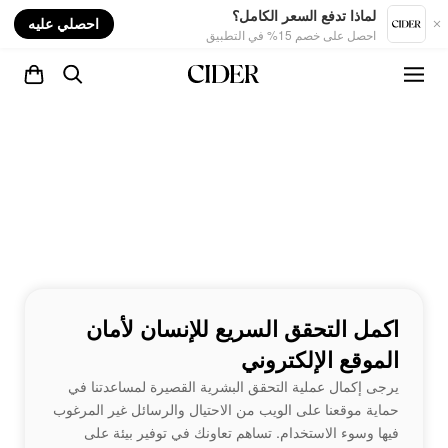
nt
لماذا تدفع السعر الكامل؟
احصلي عليه
احصل على خصم 15% في التطبيق
اكمل التحقق السريع للإنسان لأمان
الموقع الإلكتروني
يرجى إكمال عملية التحقق البشرية القصيرة لمساعدتنا في
حماية موقعنا على الويب من الاحتيال والرسائل غير المرغوب
فيها وسوء الاستخدام. تساهم تعاونك في توفير بيئة على