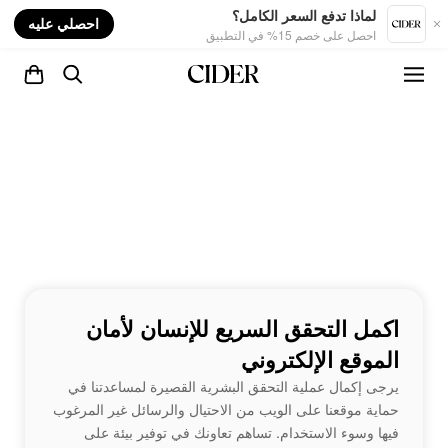
nt
لماذا تدفع السعر الكامل؟
احصلي عليه
احصل على خصم 15% في التطبيق
اكمل التحقق السريع للإنسان لأمان
الموقع الإلكتروني
يرجى إكمال عملية التحقق البشرية القصيرة لمساعدتنا في
حماية موقعنا على الويب من الاحتيال والرسائل غير المرغوب
فيها وسوء الاستخدام. تساهم تعاونك في توفير بيئة على