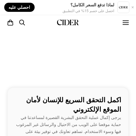
nt
لماذا تدفع السعر الكامل؟
احصلي عليه
احصل على خصم 15% في التطبيق
اكمل التحقق السريع للإنسان لأمان
الموقع الإلكتروني
يرجى إكمال عملية التحقق البشرية القصيرة لمساعدتنا في
حماية موقعنا على الويب من الاحتيال والرسائل غير المرغوب
فيها وسوء الاستخدام. تساهم تعاونك في توفير بيئة على