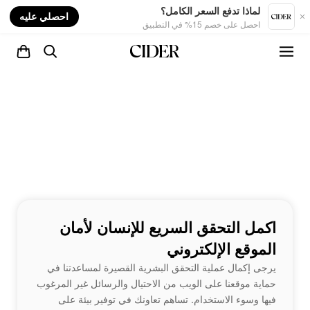
nt
لماذا تدفع السعر الكامل؟
احصلي عليه
احصل على خصم 15% في التطبيق
اكمل التحقق السريع للإنسان لأمان
الموقع الإلكتروني
يرجى إكمال عملية التحقق البشرية القصيرة لمساعدتنا في
حماية موقعنا على الويب من الاحتيال والرسائل غير المرغوب
فيها وسوء الاستخدام. تساهم تعاونك في توفير بيئة على