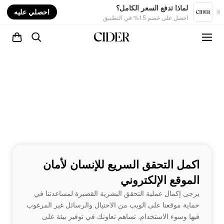
nt
لماذا تدفع السعر الكامل؟
احصلي عليه
احصل على خصم 15% في التطبيق
اكمل التحقق السريع للإنسان لأمان
الموقع الإلكتروني
يرجى إكمال عملية التحقق البشرية القصيرة لمساعدتنا في
حماية موقعنا على الويب من الاحتيال والرسائل غير المرغوب
فيها وسوء الاستخدام. تساهم تعاونك في توفير بيئة على