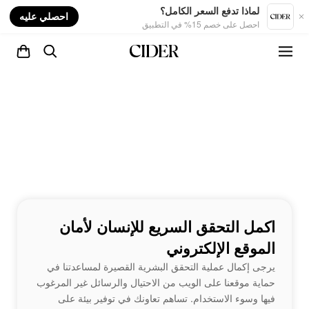
nt
لماذا تدفع السعر الكامل؟
احصلي عليه
احصل على خصم 15% في التطبيق
اكمل التحقق السريع للإنسان لأمان
الموقع الإلكتروني
يرجى إكمال عملية التحقق البشرية القصيرة لمساعدتنا في
حماية موقعنا على الويب من الاحتيال والرسائل غير المرغوب
فيها وسوء الاستخدام. تساهم تعاونك في توفير بيئة على