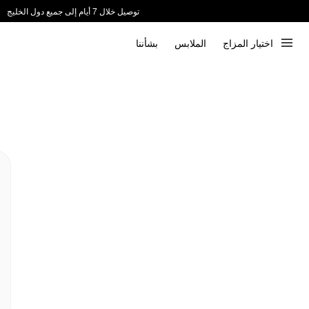
توصيل خلال 7 أيام إلى جميع دول الخليج
ندعم الدفع عند الاستلام 📦
اختيار المزاج
الملابس
بشأننا