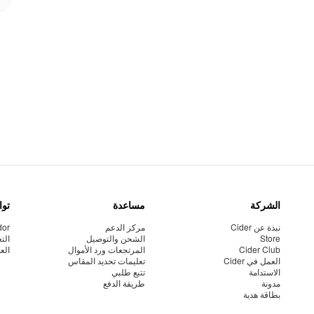
الشركة
مساعدة
توا
نبذة عن Cider
مركز الدعم
dor
Store
الشحن والتوصيل
الت
Cider Club
المرتجعات ورد الأموال
الع
العمل في Cider
تعليمات تحديد المقاس
الاستدامة
تتبع طلبي
مدونة
طريقة الدفع
بطاقة هدية