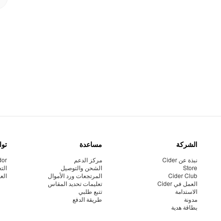
الشركة
مساعدة
توا
نبذة عن Cider
مركز الدعم
dor
Store
الشحن والتوصيل
الت
Cider Club
المرتجعات ورد الأموال
الع
العمل في Cider
تعليمات تحديد المقاس
الاستدامة
تتبع طلبي
مدونة
طريقة الدفع
بطاقة هدية