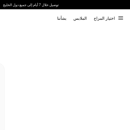
توصيل خلال 7 أيام إلى جميع دول الخليج
ندعم الدفع عند الاستلام 📦
اختيار المزاج
الملابس
بشأننا