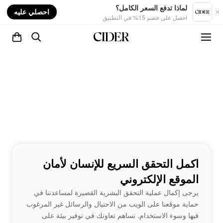
nt
لماذا تدفع السعر الكامل؟
احصلي عليه
احصل على خصم 15% في التطبيق
اكمل التحقق السريع للإنسان لأمان
الموقع الإلكتروني
يرجى إكمال عملية التحقق البشرية القصيرة لمساعدتنا في
حماية موقعنا على الويب من الاحتيال والرسائل غير المرغوب
فيها وسوء الاستخدام. تساهم تعاونك في توفير بيئة على