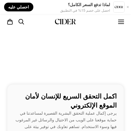
nt
لماذا تدفع السعر الكامل؟
احصلي عليه
احصل على خصم 15% في التطبيق
اكمل التحقق السريع للإنسان لأمان
الموقع الإلكتروني
يرجى إكمال عملية التحقق البشرية القصيرة لمساعدتنا في
حماية موقعنا على الويب من الاحتيال والرسائل غير المرغوب
فيها وسوء الاستخدام. تساهم تعاونك في توفير بيئة على